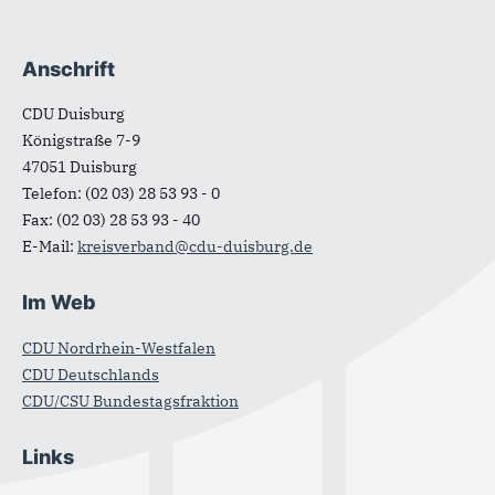
Anschrift
Fußbereich
CDU Duisburg
Königstraße 7-9
47051
Duisburg
Telefon:
(02 03) 28 53 93 - 0
Fax:
(02 03) 28 53 93 - 40
E-Mail:
kreisverband@cdu-duisburg.de
Im Web
CDU Nordrhein-Westfalen
CDU Deutschlands
CDU/CSU Bundestagsfraktion
Links