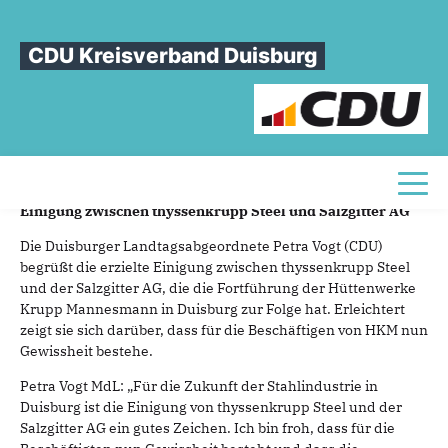
Sie sind hier
»
Petra Vogt MdL: „Wichtiges Zeichen für den Stahlstandort
Duisburg“
CDU Kreisverband Duisburg
Petra
Vogt
MdL:
„Wichtiges
Zeichen
für
den
Stahlstandort
Duisburg“
10.02.2026
Toggl
Einigung zwischen thyssenkrupp Steel und Salzgitter AG
Die Duisburger Landtagsabgeordnete Petra Vogt (CDU)
begrüßt die erzielte Einigung zwischen thyssenkrupp Steel
und der Salzgitter AG, die die Fortführung der Hüttenwerke
Krupp Mannesmann in Duisburg zur Folge hat. Erleichtert
zeigt sie sich darüber, dass für die Beschäftigen von HKM nun
Gewissheit bestehe.
Petra Vogt MdL: „Für die Zukunft der Stahlindustrie in
Duisburg ist die Einigung von thyssenkrupp Steel und der
Salzgitter AG ein gutes Zeichen. Ich bin froh, dass für die