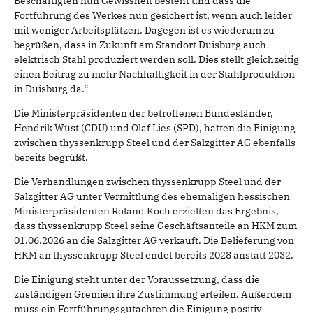
Beschäftigten nun Gewissheit besteht und dass die
Fortführung des Werkes nun gesichert ist, wenn auch leider
mit weniger Arbeitsplätzen. Dagegen ist es wiederum zu
begrüßen, dass in Zukunft am Standort Duisburg auch
elektrisch Stahl produziert werden soll. Dies stellt gleichzeitig
einen Beitrag zu mehr Nachhaltigkeit in der Stahlproduktion
in Duisburg da.“
Die Ministerpräsidenten der betroffenen Bundesländer,
Hendrik Wüst (CDU) und Olaf Lies (SPD), hatten die Einigung
zwischen thyssenkrupp Steel und der Salzgitter AG ebenfalls
bereits begrüßt.
Die Verhandlungen zwischen thyssenkrupp Steel und der
Salzgitter AG unter Vermittlung des ehemaligen hessischen
Ministerpräsidenten Roland Koch erzielten das Ergebnis,
dass thyssenkrupp Steel seine Geschäftsanteile an HKM zum
01.06.2026 an die Salzgitter AG verkauft. Die Belieferung von
HKM an thyssenkrupp Steel endet bereits 2028 anstatt 2032.
Die Einigung steht unter der Voraussetzung, dass die
zuständigen Gremien ihre Zustimmung erteilen. Außerdem
muss ein Fortführungsgutachten die Einigung positiv