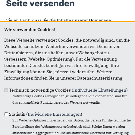
Seite versenden
Vielen Dank, dass Sie die Inhalte unserer Homepage
weiterempfehlen.
Wir verwenden Cookies!
Anmerkung: Ihre E-Mail-Adresse wird benötigt um die
Diese Webseite verwendet Cookies, die notwendig sind, um die
Personen, denen Sie die Seite weiterempfehlen, zu
Webseite zu nutzen. Weiterhin verwenden wir Dienste von
informieren, von wem die Empfehlung kommt, und dass es
Drittanbietern, die uns helfen, unser Webangebot zu
kein Spam ist.
verbessern (Website-Optimierung). Für die Verwendung
bestimmter Dienste, benötigen wir Ihre Einwilligung. Ihre
Das mit * gekennzeichnete Feld ist ein Pflichtfeld.
Einwilligung können Sie jederzeit widerrufen. Weitere
Informationen finden Sie in unserer Datenschutzerklärung.
Eigene E-Mail-Adresse
*
Technisch notwendige Cookies (
Individuelle Einstellungen
)
Notwendige Cookies ermöglichen grundlegende Funktionen und sind für
Eigener Name
*
das einwandfreie Funktionieren der Website notwendig.
Statistik (
Individuelle Einstellungen
)
Zur Website-Optimierung erheben wir Daten, die bereits für die technische
Senden an
*
Bereitstellung des Webangebots erforderlich sind. Solche Daten werden
ausschließlich aggregiert und uns als statistische Übersicht zur Verfügung