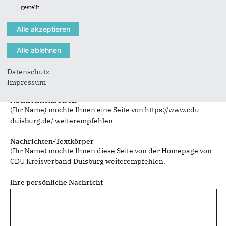
gestellt.
Sie können mehrere Empfänger mit Komma getrennt eingeben.
Sie leiten den folgenden Inhalt weiter
Datenschutz
Ortsverband Neumühl
Impressum
Nachrichtenbetreff
(Ihr Name) möchte Ihnen eine Seite von https://www.cdu-
duisburg.de/ weiterempfehlen
Nachrichten-Textkörper
(Ihr Name) möchte Ihnen diese Seite von der Homepage von
CDU Kreisverband Duisburg weiterempfehlen.
Ihre persönliche Nachricht